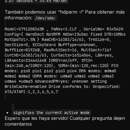
3.07 seconds = 35.85 MB/sec
También podemos usar “hdparm -i” Para obtener más
información:
/dev/sda:
Model=ST91208345R , FwRev=3.CLF , SerialNo= R34542H
Config={ HardSect NotMFM HdSw>15uSec Fixed DTR>10Mbs
RotSpdTol>.5% } RawCHS=16383/16/63, TrkSize=0,
SectSize=0, ECCbytes=4 BuffType=unknown,
BuffSize=8192kB, MaxMultSect=16, MultSect=?16?
CurCHS=16383/16/63, CurSects=16514064, LBA=yes,
LBAsects=234441648 IORDY=on/off, tPIO=
{min:240,w/IORDY:120}, tDMA={min:120,rec:120} PIO
modes: pio0 pio1 pio2 pio3 pio4 DMA modes: mdma0
mdma1 mdma2 UDMA modes: udma0 udma1 udma2 udma3
udma4 *udma5 AdvancedPM=yes: unknown setting
WriteCache=enabled Drive conforms to: Unspecified:
ATA/ATAPI-1,2,3,4,5,6,7
signifies the current active mode
Espero que les haya servido! Cualquier pregunta dejen
comentarios